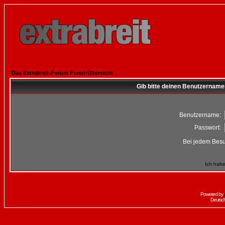
Das Extrabreit-Forum Foren-Übersicht
Gib bitte deinen Benutzername
Benutzername:
Passwort:
Bei jedem Besu
Ich habe
Powered by
Deutsc