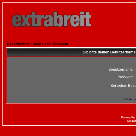
Das Extrabreit-Forum Foren-Übersicht
Gib bitte deinen Benutzername
Benutzername:
Passwort:
Bei jedem Besu
Ich habe
Powered by
Deutsc