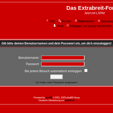
Das Extrabreit-F
Jetzt mit LÄRM
FAQ
Suchen
Mitgliederliste
Benutzer
Profil
Einloggen, um private Nachrichten 
Gib bitte deinen Benutzernamen und dein Passwort ein, um dich einzuloggen!
Benutzername:
Passwort:
Bei jedem Besuch automatisch einloggen:
Ich habe mein Passwort vergessen!
Powered by
phpBB
© 2001, 2005 phpBB Group
Deutsche Übersetzung von
phpBB.de