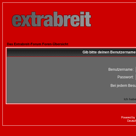
Das Extrabreit-Forum Foren-Übersicht
Gib bitte deinen Benutzername
Benutzername:
Passwort:
Bei jedem Besu
Ich habe
Powered by
Deutsc