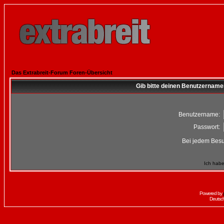
Das Extrabreit-Forum Foren-Übersicht
Gib bitte deinen Benutzername
Benutzername:
Passwort:
Bei jedem Besu
Ich habe
Powered by
Deutsc