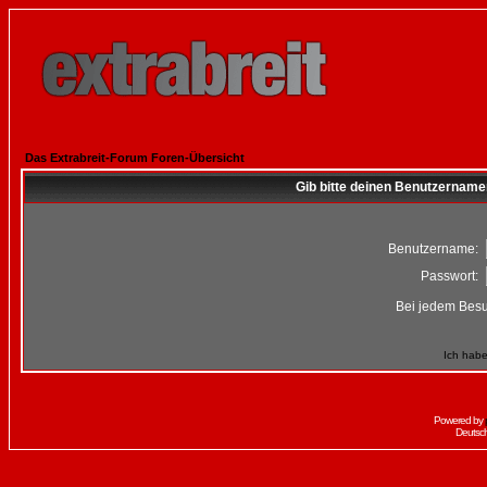
Das Extrabreit-Forum Foren-Übersicht
Gib bitte deinen Benutzername
Benutzername:
Passwort:
Bei jedem Besu
Ich habe
Powered by
Deutsc