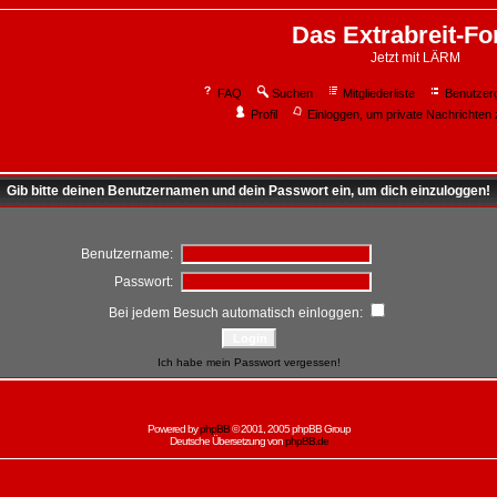
Das Extrabreit-F
Jetzt mit LÄRM
FAQ
Suchen
Mitgliederliste
Benutzer
Profil
Einloggen, um private Nachrichten 
Gib bitte deinen Benutzernamen und dein Passwort ein, um dich einzuloggen!
Benutzername:
Passwort:
Bei jedem Besuch automatisch einloggen:
Ich habe mein Passwort vergessen!
Powered by
phpBB
© 2001, 2005 phpBB Group
Deutsche Übersetzung von
phpBB.de