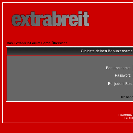
Das Extrabreit-Forum Foren-Übersicht
Gib bitte deinen Benutzername
Benutzername:
Passwort:
Bei jedem Besu
Ich habe
Powered by
Deutsc