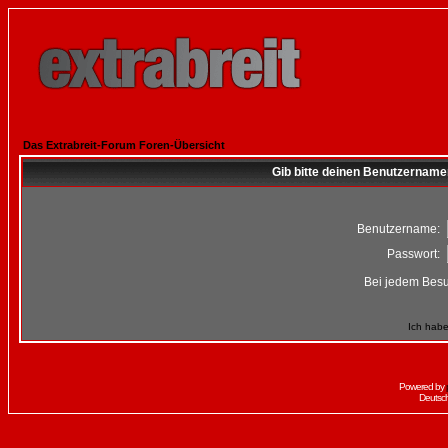
Das Extrabreit-Forum Foren-Übersicht
Gib bitte deinen Benutzername
Benutzername:
Passwort:
Bei jedem Besu
Ich habe
Powered by
Deutsc