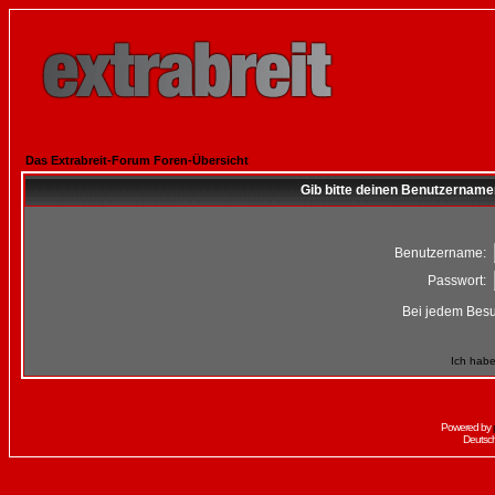
Das Extrabreit-Forum Foren-Übersicht
Gib bitte deinen Benutzername
Benutzername:
Passwort:
Bei jedem Besu
Ich habe
Powered by
Deutsc