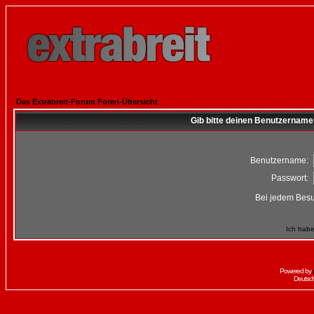
Das Extrabreit-Forum Foren-Übersicht
Gib bitte deinen Benutzername
Benutzername:
Passwort:
Bei jedem Besu
Ich habe
Powered by
Deutsc