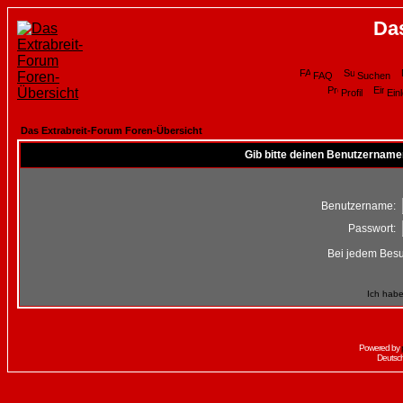
Da
FAQ
Suchen
Profil
Ein
Das Extrabreit-Forum Foren-Übersicht
Gib bitte deinen Benutzername
Benutzername:
Passwort:
Bei jedem Besu
Ich habe
Powered by
Deutsc