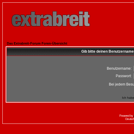
Das Extrabreit-Forum Foren-Übersicht
Gib bitte deinen Benutzername
Benutzername:
Passwort:
Bei jedem Besu
Ich habe
Powered by
Deutsc