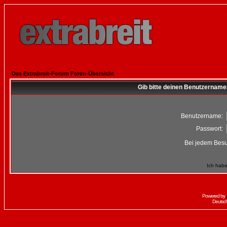
Das Extrabreit-Forum Foren-Übersicht
Gib bitte deinen Benutzername
Benutzername:
Passwort:
Bei jedem Besu
Ich habe
Powered by
Deutsc