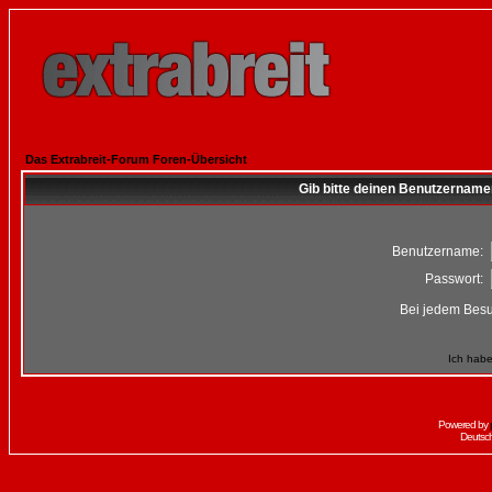
Das Extrabreit-Forum Foren-Übersicht
Gib bitte deinen Benutzername
Benutzername:
Passwort:
Bei jedem Besu
Ich habe
Powered by
Deutsc