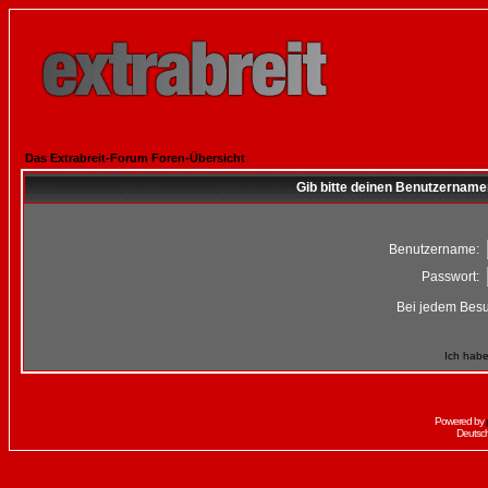
Das Extrabreit-Forum Foren-Übersicht
Gib bitte deinen Benutzername
Benutzername:
Passwort:
Bei jedem Besu
Ich habe
Powered by
Deutsc