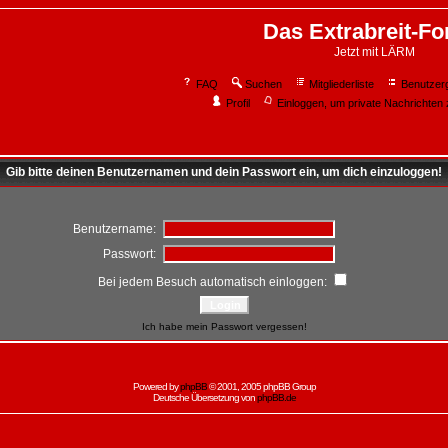
Das Extrabreit-F
Jetzt mit LÄRM
FAQ
Suchen
Mitgliederliste
Benutzer
Profil
Einloggen, um private Nachrichten 
Gib bitte deinen Benutzernamen und dein Passwort ein, um dich einzuloggen!
Benutzername:
Passwort:
Bei jedem Besuch automatisch einloggen:
Ich habe mein Passwort vergessen!
Powered by
phpBB
© 2001, 2005 phpBB Group
Deutsche Übersetzung von
phpBB.de