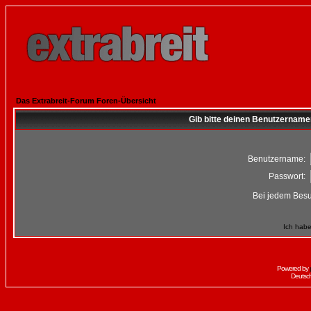
Das Extrabreit-Forum Foren-Übersicht
Gib bitte deinen Benutzername
Benutzername:
Passwort:
Bei jedem Besu
Ich habe
Powered by
Deutsc