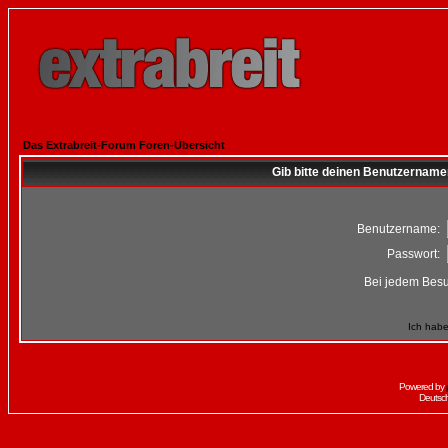
Das Extrabreit-Forum Foren-Übersicht
Gib bitte deinen Benutzername
Benutzername:
Passwort:
Bei jedem Besu
Ich habe
Powered by
Deutsc