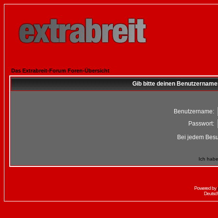
Das Extrabreit-Forum Foren-Übersicht
Gib bitte deinen Benutzername
Benutzername:
Passwort:
Bei jedem Besu
Ich habe
Powered by
Deutsc