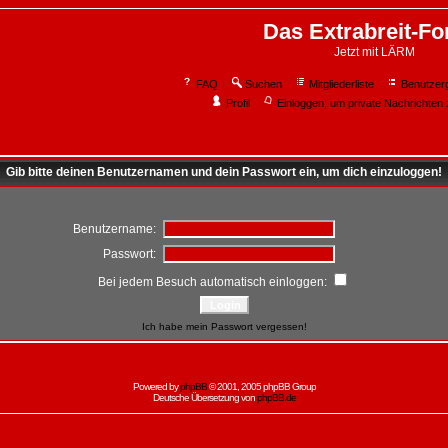
Das Extrabreit-F
Jetzt mit LÄRM
FAQ
Suchen
Mitgliederliste
Benutzer
Profil
Einloggen, um private Nachrichten 
Gib bitte deinen Benutzernamen und dein Passwort ein, um dich einzuloggen!
Benutzername:
Passwort:
Bei jedem Besuch automatisch einloggen:
Ich habe mein Passwort vergessen!
Powered by
phpBB
© 2001, 2005 phpBB Group
Deutsche Übersetzung von
phpBB.de