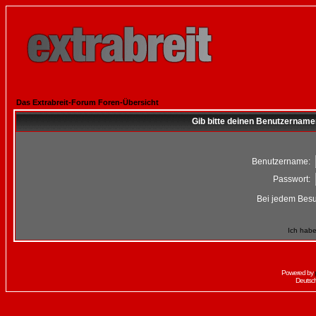
Das Extrabreit-Forum Foren-Übersicht
Gib bitte deinen Benutzername
Benutzername:
Passwort:
Bei jedem Besu
Ich habe
Powered by
Deutsc