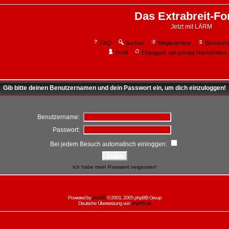
Das Extrabreit-F
Jetzt mit LÄRM
FAQ
Suchen
Mitgliederliste
Benutzer
Profil
Einloggen, um private Nachrichten 
Gib bitte deinen Benutzernamen und dein Passwort ein, um dich einzuloggen!
Benutzername:
Passwort:
Bei jedem Besuch automatisch einloggen:
Ich habe mein Passwort vergessen!
Powered by
phpBB
© 2001, 2005 phpBB Group
Deutsche Übersetzung von
phpBB.de