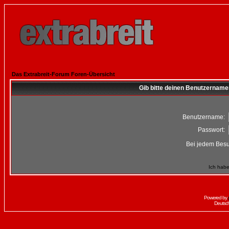
Das Extrabreit-Forum Foren-Übersicht
Gib bitte deinen Benutzername
Benutzername:
Passwort:
Bei jedem Besu
Ich habe
Powered by
Deutsc