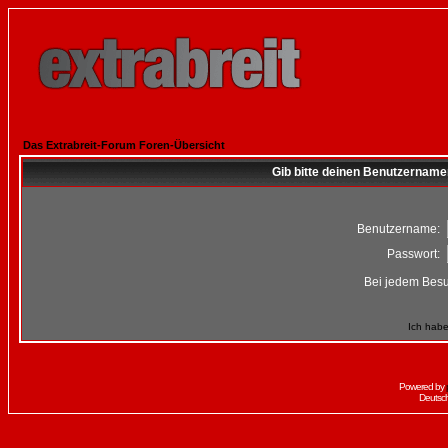
Das Extrabreit-Forum Foren-Übersicht
Gib bitte deinen Benutzername
Benutzername:
Passwort:
Bei jedem Besu
Ich habe
Powered by
Deutsc