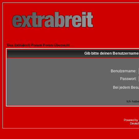
Das Extrabreit-Forum Foren-Übersicht
Gib bitte deinen Benutzername
Benutzername:
Passwort:
Bei jedem Besu
Ich habe
Powered by
Deutsc