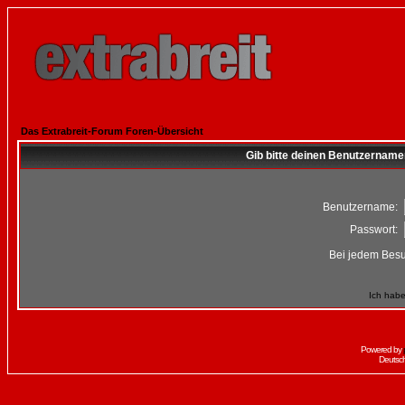
Das Extrabreit-Forum Foren-Übersicht
Gib bitte deinen Benutzername
Benutzername:
Passwort:
Bei jedem Besu
Ich habe
Powered by
Deutsc