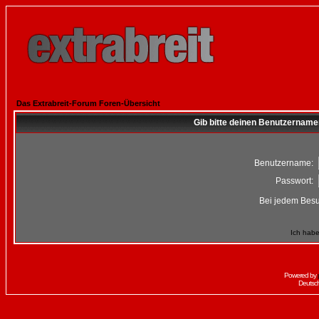
Das Extrabreit-Forum Foren-Übersicht
Gib bitte deinen Benutzername
Benutzername:
Passwort:
Bei jedem Besu
Ich habe
Powered by
Deutsc