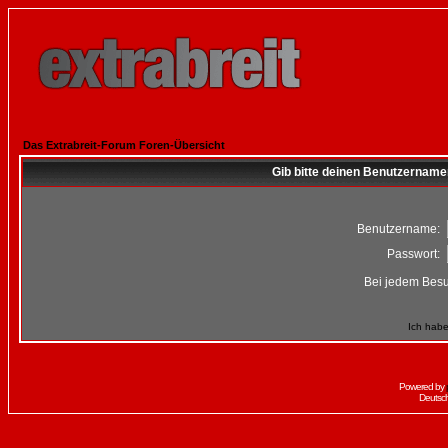
Das Extrabreit-Forum Foren-Übersicht
Gib bitte deinen Benutzername
Benutzername:
Passwort:
Bei jedem Besu
Ich habe
Powered by
Deutsc