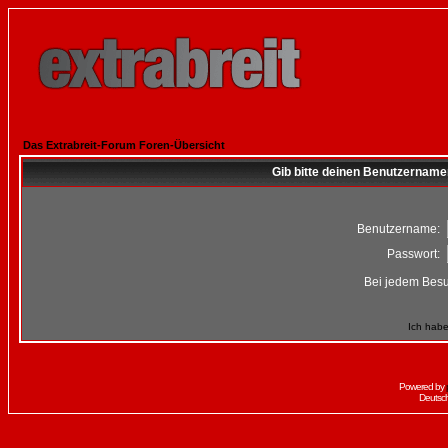
Das Extrabreit-Forum Foren-Übersicht
Gib bitte deinen Benutzername
Benutzername:
Passwort:
Bei jedem Besu
Ich habe
Powered by
Deutsc