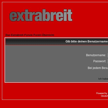
Das Extrabreit-Forum Foren-Übersicht
Gib bitte deinen Benutzername
Benutzername:
Passwort:
Bei jedem Besu
Ich habe
Powered by
Deutsc