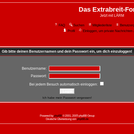
Das Extrabreit-F
Jetzt mit LÄRM
FAQ
Suchen
Mitgliederliste
Benutzer
Profil
Einloggen, um private Nachrichten 
Gib bitte deinen Benutzernamen und dein Passwort ein, um dich einzuloggen!
Benutzername:
Passwort:
Bei jedem Besuch automatisch einloggen:
Ich habe mein Passwort vergessen!
Powered by
phpBB
© 2001, 2005 phpBB Group
Deutsche Übersetzung von
phpBB.de