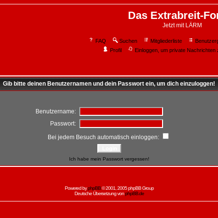
Das Extrabreit-F
Jetzt mit LÄRM
FAQ
Suchen
Mitgliederliste
Benutzer
Profil
Einloggen, um private Nachrichten 
Gib bitte deinen Benutzernamen und dein Passwort ein, um dich einzuloggen!
Benutzername:
Passwort:
Bei jedem Besuch automatisch einloggen:
Ich habe mein Passwort vergessen!
Powered by
phpBB
© 2001, 2005 phpBB Group
Deutsche Übersetzung von
phpBB.de