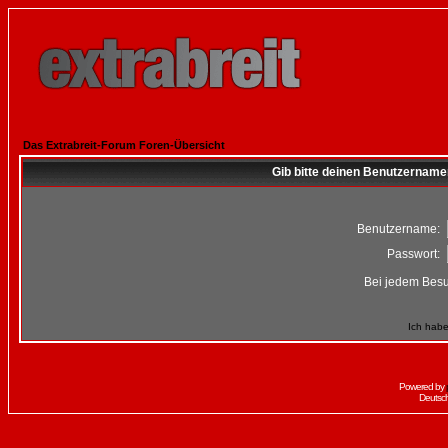
Das Extrabreit-Forum Foren-Übersicht
Gib bitte deinen Benutzername
Benutzername:
Passwort:
Bei jedem Besu
Ich habe
Powered by
Deutsc