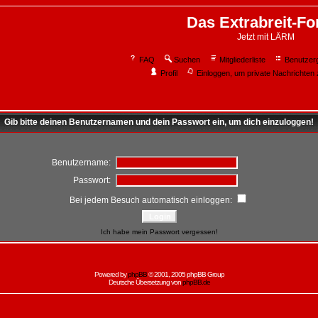
Das Extrabreit-F
Jetzt mit LÄRM
FAQ
Suchen
Mitgliederliste
Benutzer
Profil
Einloggen, um private Nachrichten 
Gib bitte deinen Benutzernamen und dein Passwort ein, um dich einzuloggen!
Benutzername:
Passwort:
Bei jedem Besuch automatisch einloggen:
Ich habe mein Passwort vergessen!
Powered by
phpBB
© 2001, 2005 phpBB Group
Deutsche Übersetzung von
phpBB.de