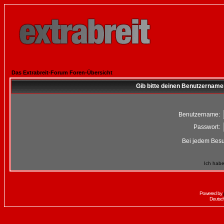
Das Extrabreit-Forum Foren-Übersicht
Gib bitte deinen Benutzername
Benutzername:
Passwort:
Bei jedem Besu
Ich habe
Powered by
Deutsc