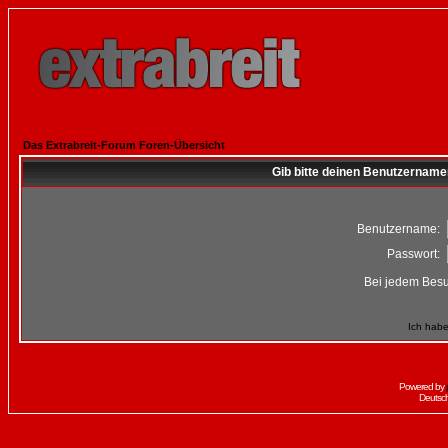
Das Extrabreit-Forum Foren-Übersicht
Gib bitte deinen Benutzername
Benutzername:
Passwort:
Bei jedem Besu
Ich habe
Powered by
Deutsc