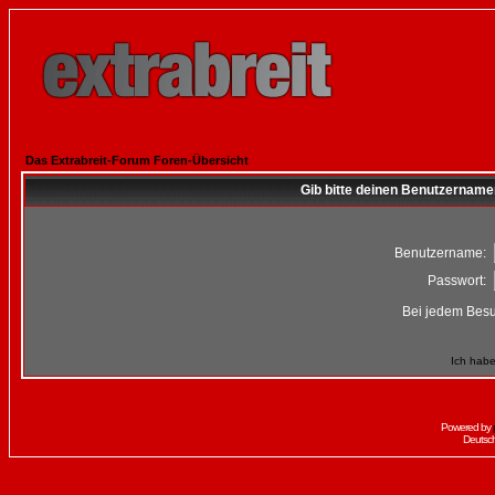
Das Extrabreit-Forum Foren-Übersicht
Gib bitte deinen Benutzername
Benutzername:
Passwort:
Bei jedem Besu
Ich habe
Powered by
Deutsc