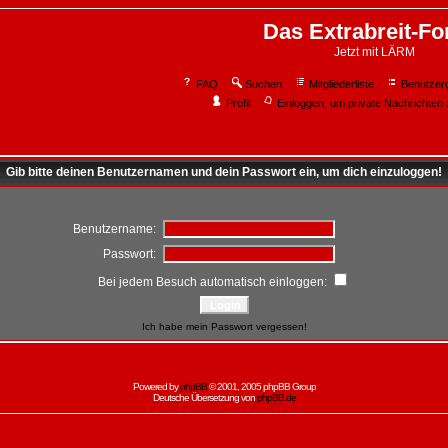
Das Extrabreit-F
Jetzt mit LÄRM
FAQ
Suchen
Mitgliederliste
Benutzer
Profil
Einloggen, um private Nachrichten 
Gib bitte deinen Benutzernamen und dein Passwort ein, um dich einzuloggen!
Benutzername:
Passwort:
Bei jedem Besuch automatisch einloggen:
Ich habe mein Passwort vergessen!
Powered by
phpBB
© 2001, 2005 phpBB Group
Deutsche Übersetzung von
phpBB.de