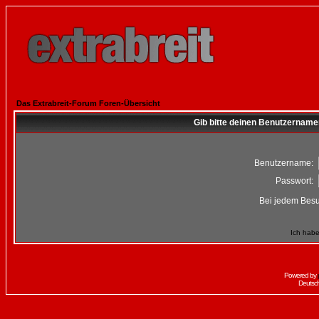
Das Extrabreit-Forum Foren-Übersicht
Gib bitte deinen Benutzername
Benutzername:
Passwort:
Bei jedem Besu
Ich habe
Powered by
Deutsc