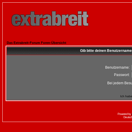
Das Extrabreit-Forum Foren-Übersicht
Gib bitte deinen Benutzername
Benutzername:
Passwort:
Bei jedem Besu
Ich habe
Powered by
Deutsc