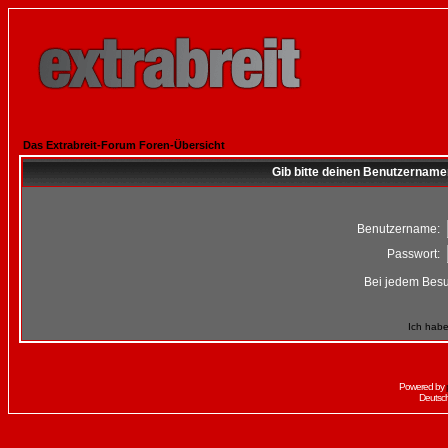
Das Extrabreit-Forum Foren-Übersicht
Gib bitte deinen Benutzername
Benutzername:
Passwort:
Bei jedem Besu
Ich habe
Powered by
Deutsc