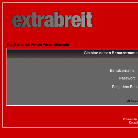
Das Extrabreit-Forum Foren-Übersicht
Gib bitte deinen Benutzername
Benutzername:
Passwort:
Bei jedem Besu
Ich habe
Powered by
Deutsc