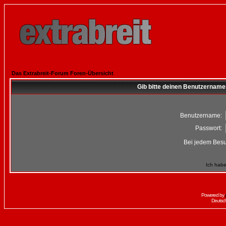
Das Extrabreit-Forum Foren-Übersicht
Gib bitte deinen Benutzername
Benutzername:
Passwort:
Bei jedem Besu
Ich habe
Powered by
Deutsc