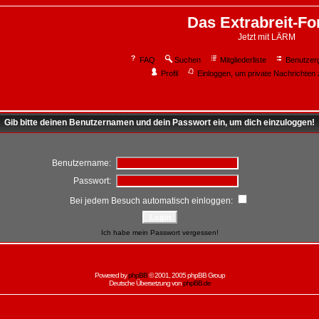
Das Extrabreit-F
Jetzt mit LÄRM
FAQ
Suchen
Mitgliederliste
Benutzer
Profil
Einloggen, um private Nachrichten 
Gib bitte deinen Benutzernamen und dein Passwort ein, um dich einzuloggen!
Benutzername:
Passwort:
Bei jedem Besuch automatisch einloggen:
Ich habe mein Passwort vergessen!
Powered by
phpBB
© 2001, 2005 phpBB Group
Deutsche Übersetzung von
phpBB.de