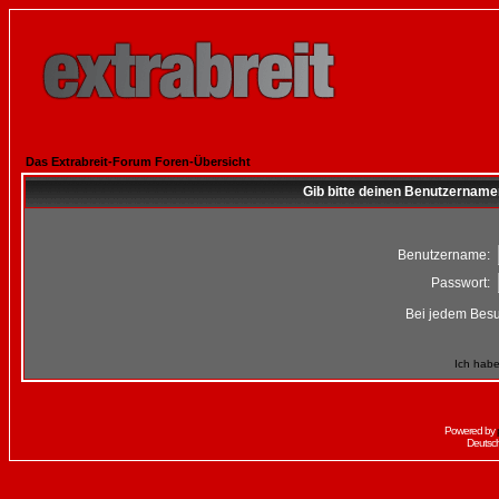
Das Extrabreit-Forum Foren-Übersicht
Gib bitte deinen Benutzername
Benutzername:
Passwort:
Bei jedem Besu
Ich habe
Powered by
Deutsc