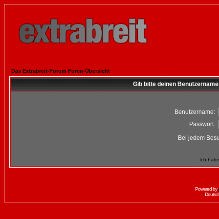
Das Extrabreit-Forum Foren-Übersicht
Gib bitte deinen Benutzername
Benutzername:
Passwort:
Bei jedem Besu
Ich habe
Powered by
Deutsc