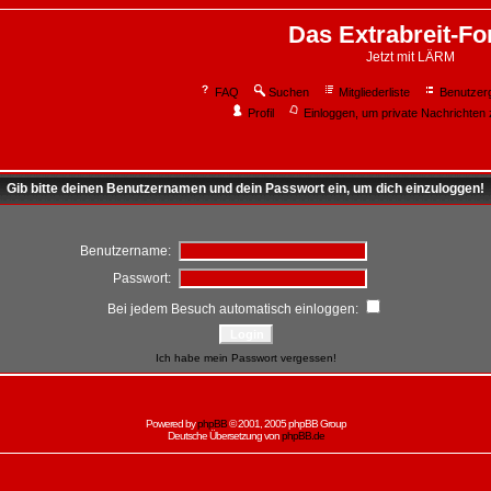
Das Extrabreit-F
Jetzt mit LÄRM
FAQ
Suchen
Mitgliederliste
Benutzer
Profil
Einloggen, um private Nachrichten 
Gib bitte deinen Benutzernamen und dein Passwort ein, um dich einzuloggen!
Benutzername:
Passwort:
Bei jedem Besuch automatisch einloggen:
Ich habe mein Passwort vergessen!
Powered by
phpBB
© 2001, 2005 phpBB Group
Deutsche Übersetzung von
phpBB.de