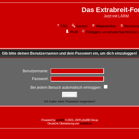
Das Extrabreit-F
Jetzt mit LÄRM
FAQ
Suchen
Mitgliederliste
Benutzer
Profil
Einloggen, um private Nachrichten 
Gib bitte deinen Benutzernamen und dein Passwort ein, um dich einzuloggen!
Benutzername:
Passwort:
Bei jedem Besuch automatisch einloggen:
Ich habe mein Passwort vergessen!
Powered by
phpBB
© 2001, 2005 phpBB Group
Deutsche Übersetzung von
phpBB.de