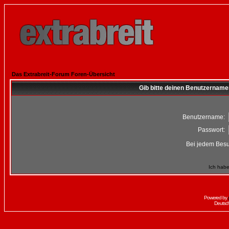
Das Extrabreit-Forum Foren-Übersicht
Gib bitte deinen Benutzername
Benutzername:
Passwort:
Bei jedem Besu
Ich habe
Powered by
Deutsc